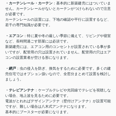
・カーテンレール・カーテン
：基本的に新築建売にはついていま
せん。カーテンレールがないとカーテンがつけられないので注意
が必要です。
カーテンレールの設置には、下地の確認や平行に設置するなど、
若干の専門知識が必要です。
・エアコン
：特に夏や冬の厳しい季節に備えて、リビングや寝室
など、長時間過ごす部屋には必須です。
新築建売には、エアコン用のコンセントが設置されている事が多
いですが、配管用の穴は設置されていません。配管用の穴はエア
コンの設置業者が空ける形になります。
・網戸
：虫の侵入を防ぎ、換気をするために必要です。多くの建
売住宅ではオプション扱いなので、全窓分まとめて設置を検討し
ましょう。
・テレビアンテナ
：ケーブルテレビや光回線でテレビを視聴しな
い場合、地上波を見るために必要です。
電波がとれればデザインアンテナ（壁付けアンテナ）が設置可能
ですが、難しい場合は八木式アンテナになります。
基本的にブースターが必要になります。