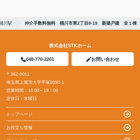
桶川駅
仲介手数料無料 桶川市東2丁目8-19 新築戸建 全１棟
株式会社STKホーム
048-770-2201
お問い合わせ
〒362-0011
埼玉県上尾市大字平塚2093-1
営業時間：
10:00～19：00
定休日：
水曜日
トップページ
お役立ち情報