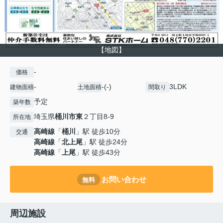
【地図】
-
価格
-
-(-)
3LDK
建物面積
土地面積
間取り
予定
築年数
埼玉県
桶川市
東
２丁目8-9
所在地
高崎線
「
桶川
」駅 徒歩10分
交通
高崎線
「
北上尾
」駅 徒歩24分
高崎線
「
上尾
」駅 徒歩43分
お問い合わせ
無料
周辺施設