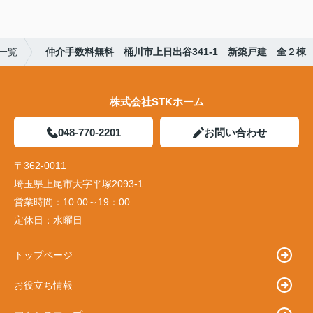
一覧
仲介手数料無料 桶川市上日出谷341-1 新築戸建 全２棟
株式会社STKホーム
048-770-2201
お問い合わせ
〒362-0011
埼玉県上尾市大字平塚2093-1
営業時間：
10:00～19：00
定休日：
水曜日
トップページ
お役立ち情報