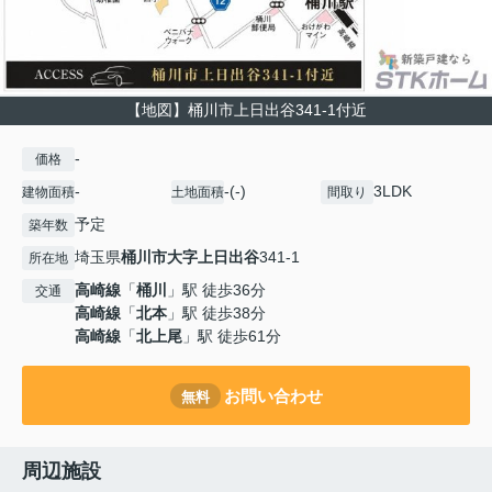
【地図】桶川市上日出谷341-1付近
-
価格
-
-(-)
3LDK
建物面積
土地面積
間取り
予定
築年数
埼玉県
桶川市
大字上日出谷
341-1
所在地
高崎線
「
桶川
」駅 徒歩36分
交通
高崎線
「
北本
」駅 徒歩38分
高崎線
「
北上尾
」駅 徒歩61分
お問い合わせ
無料
周辺施設