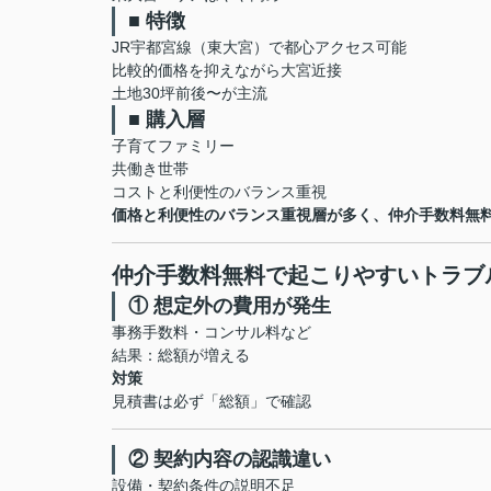
■ 特徴
JR宇都宮線（東大宮）で都心アクセス可能
比較的価格を抑えながら大宮近接
土地30坪前後〜が主流
■ 購入層
子育てファミリー
共働き世帯
コストと利便性のバランス重視
価格と利便性のバランス重視層が多く、仲介手数料無
仲介手数料無料で起こりやすいトラブ
① 想定外の費用が発生
事務手数料・コンサル料など
結果：総額が増える
対策
見積書は必ず「総額」で確認
② 契約内容の認識違い
設備・契約条件の説明不足