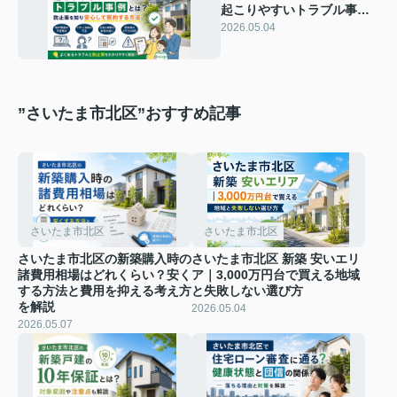
起こりやすいトラブル事例
とは？防止策を知り安心し
2026.05.04
て契約する方法
”さいたま市北区”おすすめ記事
さいたま市北区
さいたま市北区
さいたま市北区の新築購入時の
さいたま市北区 新築 安いエリ
諸費用相場はどれくらい？安く
ア｜3,000万円台で買える地域
する方法と費用を抑える考え方
と失敗しない選び方
を解説
2026.05.04
2026.05.07