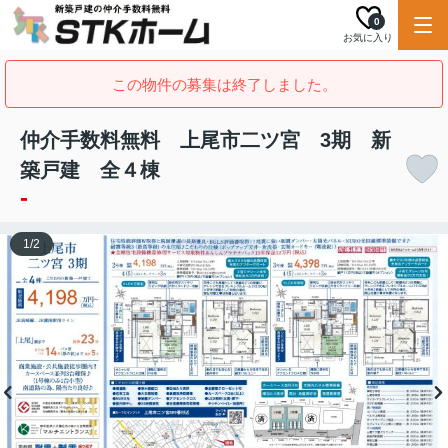
0
お気に入り
この物件の募集は終了しました。
仲介手数料無料 上尾市二ツ宮 3期 新
築戸建 全４棟
-
1
/
2