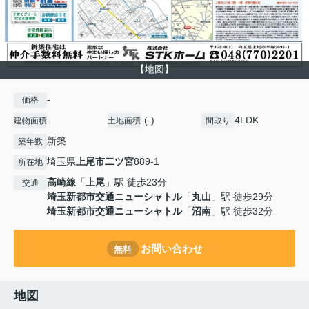
【地図】
-
価格
-
-(-)
4LDK
建物面積
土地面積
間取り
新築
築年数
埼玉県
上尾市
二ツ宮
889-1
所在地
高崎線
「
上尾
」駅 徒歩23分
交通
埼玉新都市交通ニューシャトル
「
丸山
」駅 徒歩29分
埼玉新都市交通ニューシャトル
「
沼南
」駅 徒歩32分
お問い合わせ
無料
地図