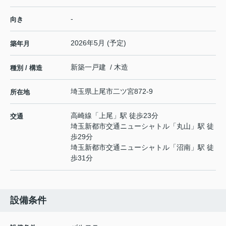
-
向き
2026年5月 (予定)
築年月
新築一戸建 / 木造
種別 / 構造
埼玉県
上尾市
二ツ宮
872-9
所在地
高崎線
「
上尾
」駅 徒歩23分
交通
埼玉新都市交通ニューシャトル
「
丸山
」駅 徒
歩29分
埼玉新都市交通ニューシャトル
「
沼南
」駅 徒
歩31分
設備条件