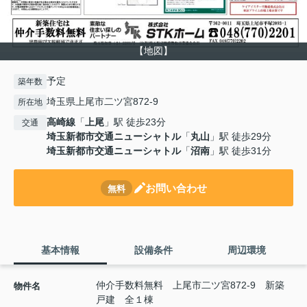
【地図】
予定
築年数
埼玉県上尾市二ツ宮872-9
所在地
高崎線
「
上尾
」駅 徒歩23分
交通
埼玉新都市交通ニューシャトル
「
丸山
」駅 徒歩29分
埼玉新都市交通ニューシャトル
「
沼南
」駅 徒歩31分
お問い合わせ
無料
基本情報
設備条件
周辺環境
仲介手数料無料 上尾市二ツ宮872-9 新築
物件名
戸建 全１棟