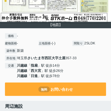
【地図】
-
価格
-
-(-)
2SLDK
建物面積
土地面積
間取り
新築
築年数
埼玉県
さいたま市西区
大字土屋
357-33
所在地
川越線
「
指扇
」駅 徒歩14分
交通
川越線
「
西大宮
」駅 徒歩26分
川越線
「
日進
」駅 徒歩78分
お問い合わせ
無料
周辺施設