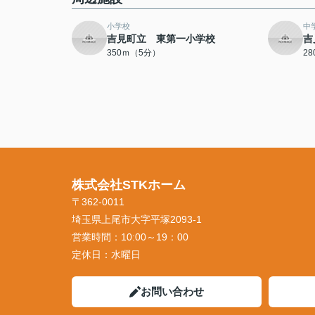
小学校
中
吉見町立 東第一小学校
吉
350ｍ（5分）
2
株式会社STKホーム
〒362-0011
埼玉県上尾市大字平塚2093-1
営業時間：
10:00～19：00
定休日：
水曜日
お問い合わせ