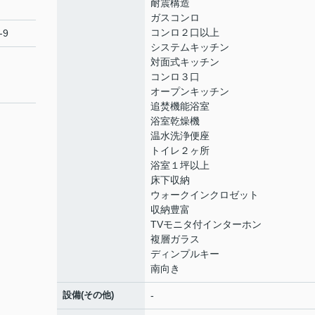
耐震構造
ガスコンロ
コンロ２口以上
-9
システムキッチン
対面式キッチン
コンロ３口
オープンキッチン
追焚機能浴室
浴室乾燥機
温水洗浄便座
トイレ２ヶ所
浴室１坪以上
床下収納
ウォークインクロゼット
収納豊富
TVモニタ付インターホン
複層ガラス
ディンプルキー
南向き
設備(その他)
-