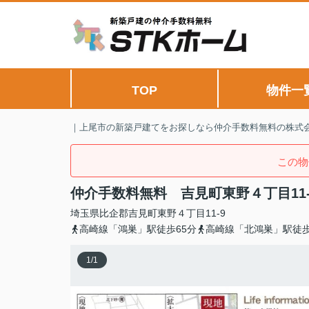
TOP
物件一
｜上尾市の新築戸建てをお探しなら仲介手数料無料の株式会
この物
仲介手数料無料 吉見町東野４丁目11
埼玉県
比企郡吉見町
東野
４丁目11-9
高崎線「鴻巣」駅徒歩65分
高崎線「北鴻巣」駅徒歩
1
/
1