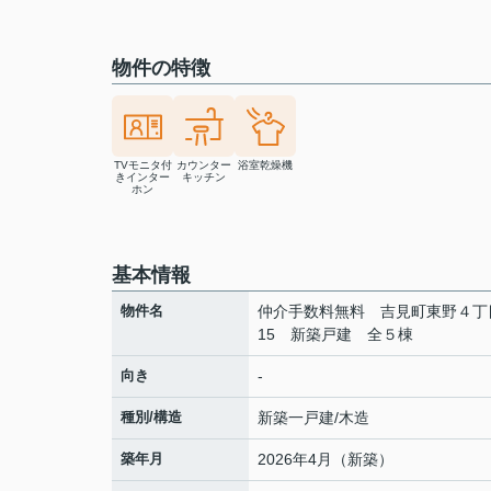
物件の特徴
TVモニタ付
カウンター
浴室乾燥機
きインター
キッチン
ホン
基本情報
物件名
仲介手数料無料 吉見町東野４丁目
15 新築戸建 全５棟
向き
-
種別/構造
新築一戸建/木造
築年月
2026年4月（新築）