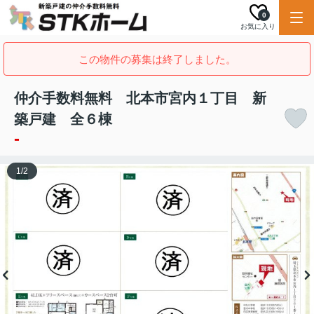
0
お気に入り
この物件の募集は終了しました。
仲介手数料無料 北本市宮内１丁目 新
築戸建 全６棟
-
1
/
2