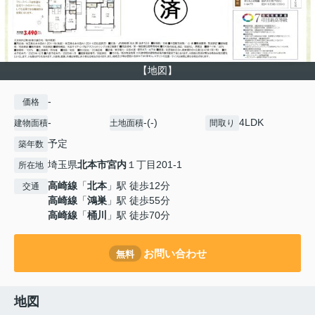
【地図】
-
価格
-
-(-)
4LDK
建物面積
土地面積
間取り
予定
築年数
埼玉県
北本市
宮内
１丁目201-1
所在地
高崎線
「
北本
」駅 徒歩12分
交通
高崎線
「
鴻巣
」駅 徒歩55分
高崎線
「
桶川
」駅 徒歩70分
お問い合わせ
無料
地図