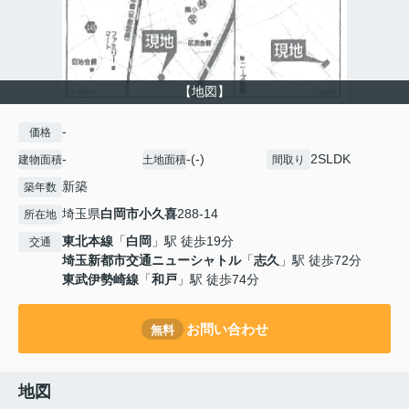
【地図】
-
価格
-
-(-)
2SLDK
建物面積
土地面積
間取り
新築
築年数
埼玉県
白岡市
小久喜
288-14
所在地
東北本線
「
白岡
」駅 徒歩19分
交通
埼玉新都市交通ニューシャトル
「
志久
」駅 徒歩72分
東武伊勢崎線
「
和戸
」駅 徒歩74分
お問い合わせ
無料
地図