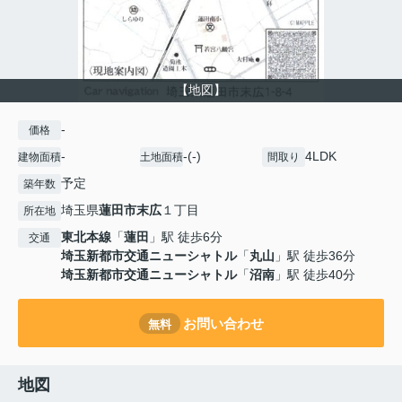
【地図】
-
価格
-
-(-)
4LDK
建物面積
土地面積
間取り
予定
築年数
埼玉県
蓮田市
末広
１丁目
所在地
東北本線
「
蓮田
」駅 徒歩6分
交通
埼玉新都市交通ニューシャトル
「
丸山
」駅 徒歩36分
埼玉新都市交通ニューシャトル
「
沼南
」駅 徒歩40分
お問い合わせ
無料
地図