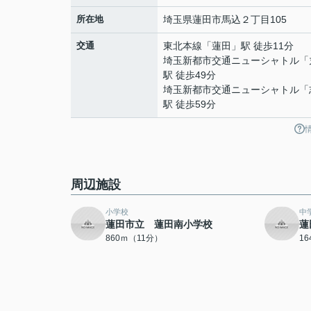
所在地
埼玉県
蓮田市
馬込
２丁目105
交通
東北本線
「
蓮田
」駅 徒歩11分
埼玉新都市交通ニューシャトル
「
駅 徒歩49分
埼玉新都市交通ニューシャトル
「
駅 徒歩59分
周辺施設
小学校
中
蓮田市立 蓮田南小学校
蓮
860ｍ（11分）
1