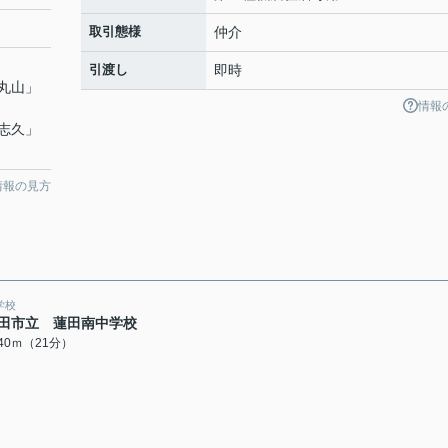
取引態様
仲介
引渡し
即時
丸山
」
情報
志久
」
情報の見方
学校
田市立 蓮田南中学校
640ｍ（21分）