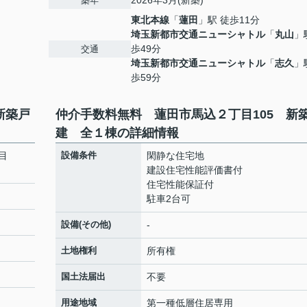
2026年3月(新築)
築年
東北本線
「
蓮田
」駅 徒歩11分
埼玉新都市交通ニューシャトル
「
丸山
」
歩49分
交通
埼玉新都市交通ニューシャトル
「
志久
」
歩59分
新築戸
仲介手数料無料 蓮田市馬込２丁目105 新
建 全１棟の詳細情報
目
設備条件
閑静な住宅地
建設住宅性能評価書付
住宅性能保証付
駐車2台可
設備(その他)
-
土地権利
所有権
国土法届出
不要
用途地域
第一種低層住居専用