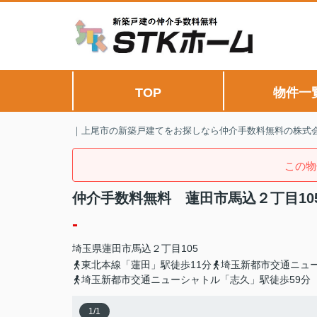
TOP
物件一
｜上尾市の新築戸建てをお探しなら仲介手数料無料の株式会
この物
仲介手数料無料 蓮田市馬込２丁目10
-
埼玉県
蓮田市
馬込
２丁目105
東北本線「蓮田」駅徒歩11分
埼玉新都市交通ニュー
埼玉新都市交通ニューシャトル「志久」駅徒歩59分
1
/
1