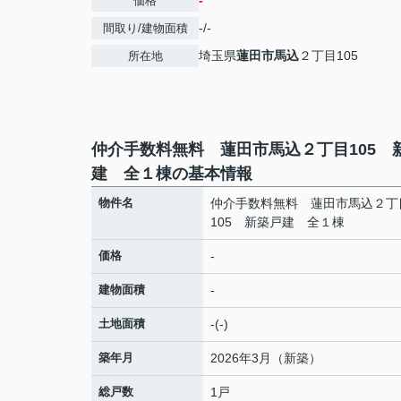
-
価格
-/-
間取り/建物面積
埼玉県
蓮田市
馬込
２丁目105
所在地
仲介手数料無料 蓮田市馬込２丁目105 
建 全１棟の基本情報
物件名
仲介手数料無料 蓮田市馬込２丁
105 新築戸建 全１棟
価格
-
建物面積
-
土地面積
-(-)
築年月
2026年3月（新築）
総戸数
1戸