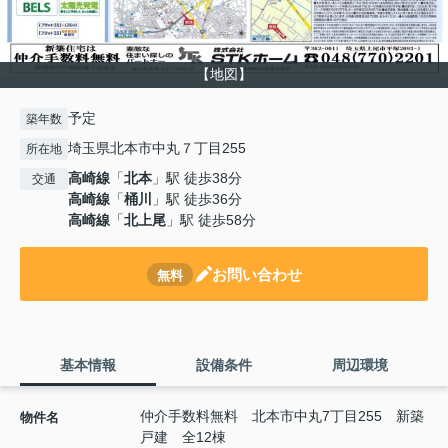
【地図】
予定
築年数
埼玉県北本市中丸７丁目255
所在地
高崎線
「
北本
」駅 徒歩38分
交通
高崎線
「
桶川
」駅 徒歩36分
高崎線
「
北上尾
」駅 徒歩58分
お問い合わせ
無料
基本情報
設備条件
周辺環境
仲介手数料無料 北本市中丸7丁目255 新築
物件名
戸建 全12棟