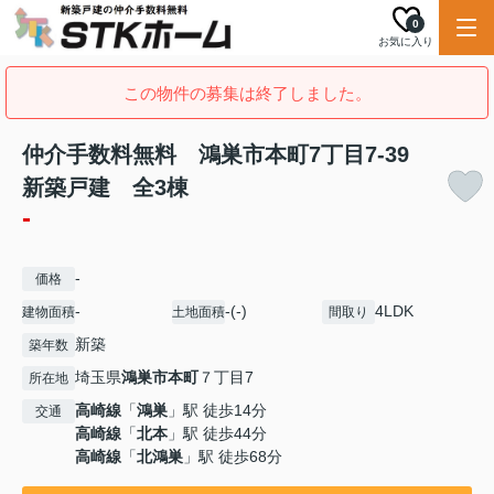
0
お気に入り
この物件の募集は終了しました。
仲介手数料無料 鴻巣市本町7丁目7-39
新築戸建 全3棟
-
-
価格
-
-(-)
4LDK
建物面積
土地面積
間取り
新築
築年数
埼玉県
鴻巣市
本町
７丁目7
所在地
高崎線
「
鴻巣
」駅 徒歩14分
交通
高崎線
「
北本
」駅 徒歩44分
高崎線
「
北鴻巣
」駅 徒歩68分