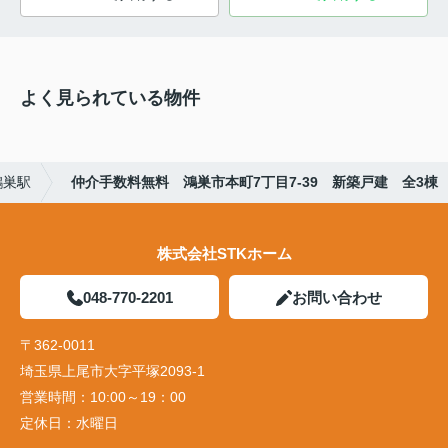
よく見られている物件
鴻巣駅
仲介手数料無料 鴻巣市本町7丁目7-39 新築戸建 全3棟
株式会社STKホーム
048-770-2201
お問い合わせ
〒362-0011
埼玉県上尾市大字平塚2093-1
営業時間：
10:00～19：00
定休日：
水曜日