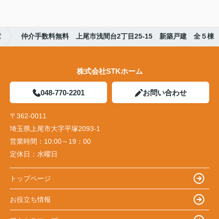
駅
仲介手数料無料 上尾市浅間台2丁目25-15 新築戸建 全５棟
株式会社STKホーム
048-770-2201
お問い合わせ
〒362-0011
埼玉県上尾市大字平塚2093-1
営業時間：
10:00～19：00
定休日：
水曜日
トップページ
お役立ち情報