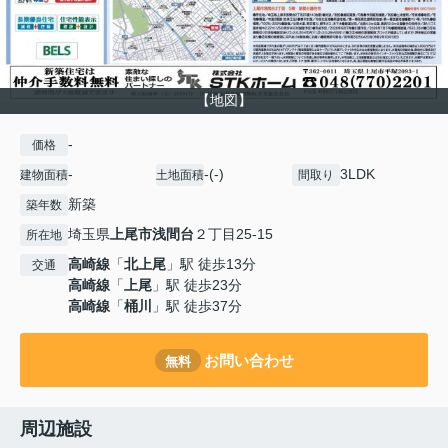
【地図】
-
価格
-
-(-)
3LDK
建物面積
土地面積
間取り
新築
築年数
埼玉県
上尾市
浅間台
２丁目25-15
所在地
高崎線
「
北上尾
」駅 徒歩13分
交通
高崎線
「
上尾
」駅 徒歩23分
高崎線
「
桶川
」駅 徒歩37分
お問い合わせ
無料
周辺施設