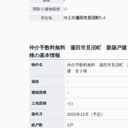
-
価格
-/-
間取り/建物面積
埼玉県
蓮田市
見沼町
5-4
所在地
仲介手数料無料 蓮田市見沼町 新築戸建
棟の基本情報
物件名
仲介手数料無料 蓮田市見沼町 
建 全２棟
価格
-
建物面積
-
土地面積
-(-)
築年月
2025年12月（予定）
総戸数
2戸