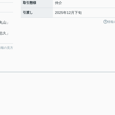
取引態様
仲介
引渡し
2025年12月下旬
情報
丸山
」
志久
」
情報の見方