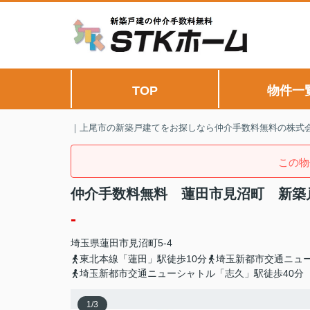
TOP
物件一
｜上尾市の新築戸建てをお探しなら仲介手数料無料の株式会
この物
仲介手数料無料 蓮田市見沼町 新築
-
埼玉県
蓮田市
見沼町
5-4
東北本線「蓮田」駅徒歩10分
埼玉新都市交通ニュー
埼玉新都市交通ニューシャトル「志久」駅徒歩40分
1
/
3