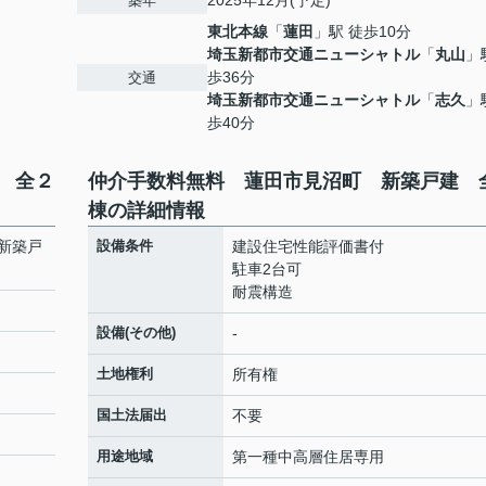
2025年12月(予定)
築年
東北本線
「
蓮田
」駅 徒歩10分
埼玉新都市交通ニューシャトル
「
丸山
」
歩36分
交通
埼玉新都市交通ニューシャトル
「
志久
」
歩40分
 全２
仲介手数料無料 蓮田市見沼町 新築戸建 
棟の詳細情報
新築戸
設備条件
建設住宅性能評価書付
駐車2台可
耐震構造
設備(その他)
-
土地権利
所有権
国土法届出
不要
用途地域
第一種中高層住居専用