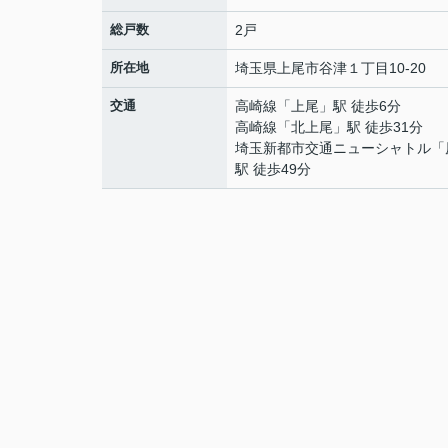
総戸数
2戸
所在地
埼玉県
上尾市
谷津
１丁目10-20
交通
高崎線
「
上尾
」駅 徒歩6分
高崎線
「
北上尾
」駅 徒歩31分
埼玉新都市交通ニューシャトル
「
駅 徒歩49分