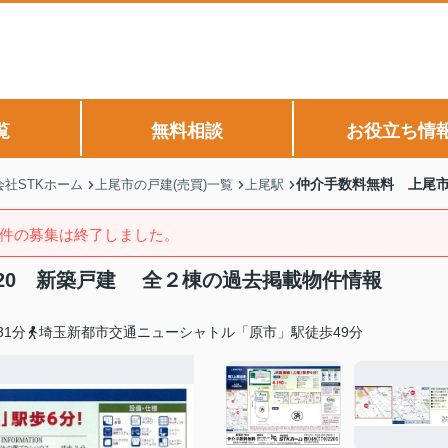
覧
無料相談
お役立ち情
仲介手数料無料 上尾市
社STKホーム
上尾市の戸建(売買)一覧
上尾駅
件の募集は終了しました。
-20 新築戸建 全２棟の過去掲載物件情報
1分
埼玉新都市交通ニューシャトル「原市」駅徒歩49分