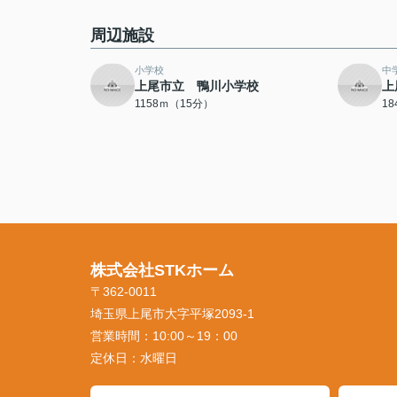
周辺施設
小学校
中
上尾市立 鴨川小学校
上
1158ｍ（15分）
1
株式会社STKホーム
〒362-0011
埼玉県上尾市大字平塚2093-1
営業時間：
10:00～19：00
定休日：
水曜日