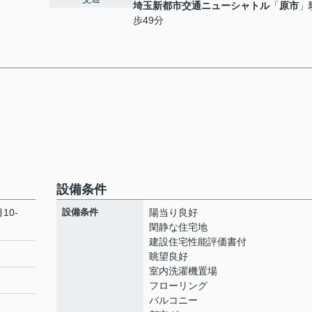
埼玉新都市交通ニューシャトル
「
原市
」
歩49分
設備条件
10-
設備条件
陽当り良好
閑静な住宅地
建設住宅性能評価書付
眺望良好
室内洗濯機置場
フローリング
バルコニー