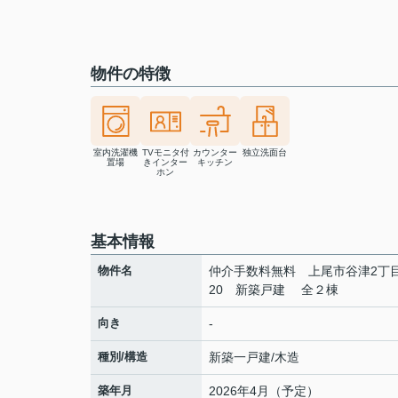
物件の特徴
室内洗濯機
TVモニタ付
カウンター
独立洗面台
置場
きインター
キッチン
ホン
基本情報
物件名
仲介手数料無料 上尾市谷津2丁目
20 新築戸建 全２棟
向き
-
種別/構造
新築一戸建/木造
築年月
2026年4月（予定）