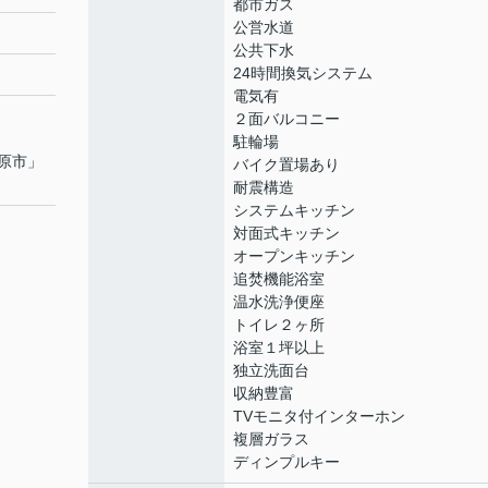
都市ガス
公営水道
公共下水
24時間換気システム
電気有
２面バルコニー
駐輪場
原市
」
バイク置場あり
耐震構造
システムキッチン
対面式キッチン
オープンキッチン
追焚機能浴室
温水洗浄便座
トイレ２ヶ所
浴室１坪以上
独立洗面台
収納豊富
TVモニタ付インターホン
複層ガラス
ディンプルキー