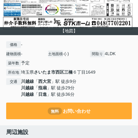
【地図】
-
価格
-
-(-)
4LDK
建物面積
土地面積
間取り
予定
築年数
埼玉県
さいたま市西区
三橋
６丁目1649
所在地
川越線
「
西大宮
」駅 徒歩9分
交通
川越線
「
指扇
」駅 徒歩29分
川越線
「
日進
」駅 徒歩36分
お問い合わせ
無料
周辺施設