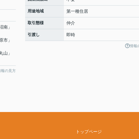
用途地域
第一種住居
取引態様
仲介
沼南
」
引渡し
即時
原市
」
情報
丸山
」
情報の見方
トップページ