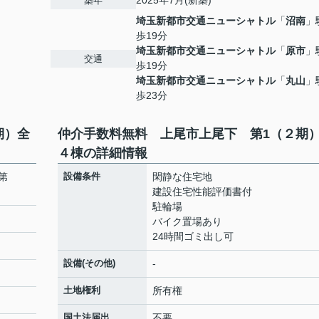
2025年7月(新築)
築年
埼玉新都市交通ニューシャトル
「
沼南
」
歩19分
埼玉新都市交通ニューシャトル
「
原市
」
交通
歩19分
埼玉新都市交通ニューシャトル
「
丸山
」
歩23分
期）全
仲介手数料無料 上尾市上尾下 第1（２期
４棟の詳細情報
第
設備条件
閑静な住宅地
建設住宅性能評価書付
駐輪場
バイク置場あり
24時間ゴミ出し可
設備(その他)
-
土地権利
所有権
国土法届出
不要